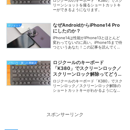
ロジクールのキーボード「K380」でスク
リーンショットを撮るショートカットキ
ーができるようになります。
なぜAndroidからiPhone14 Pro
ガジェット
にしたのか？
iPhone14は性能がiPhone13とほとんど
変わってないのに高い。iPhone15まで待
つというあなた！この記事を読んでくだ
さい。読んでもiPhone15を待つと思えば
それでいいですよ。
ロジクールのキーボード
ノウハウ・困った事解決
「K380」でスクリーンロック／
スクリーンロック解除ってどうや
ってやるの？【画像付き】
ロジクールのキーボード「K380」でスク
リーンロック／スクリーンロック解除の
ショートカットキーがわかるようになり
ます。
スポンサーリンク