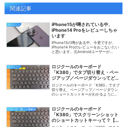
関連記事
iPhone15が噂されている中、
ガジェット
iPhone14 Proをレビューしちゃ
います
iPhone15の噂がある中、今更ですが、
iPhone14 Proのレビューをおこないたい
と思います。元Androidユーザーが
iPhone14 Proに変えて、毎日ガンガン使
って寝るまで一緒。新機能を中心に
iPhone14 ProとiOSアプリの良いとこ
ロジクールのキーボード
ガジェット
ろ、悪いところとを上げていきたいと思
「K380」でタブ切り替え・ペー
います。
ジアップ／ページダウンってどう
やってやるの？【画像付き】
ロジクールのキーボード「K380」でタブ
切り替え、ページアップ／ページダウン
のショートカットキーがわかるようにな
ります。
ロジクールのキーボード
ノウハウ・困った事解決
「K380」でスクリーンショット
のショートカットキーって？【画
像付き】