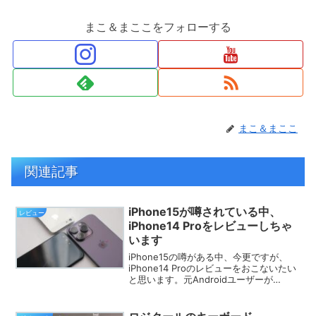
まこ＆まここをフォローする
まこ＆まここ
関連記事
iPhone15が噂されている中、
レビュー
iPhone14 Proをレビューしちゃ
います
iPhone15の噂がある中、今更ですが、
iPhone14 Proのレビューをおこないたい
と思います。元Androidユーザーが
iPhone14 Proに変えて、毎日ガンガン使
って寝るまで一緒。新機能を中心に
iPhone14 ProとiOSアプリの良いとこ