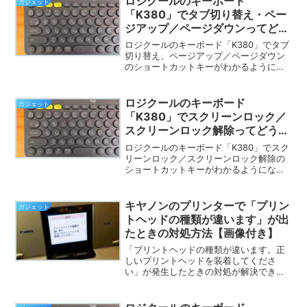
ロジクールのキーボード
ガジェット
ろ、悪いところとを上げていきたいと思
「K380」でタブ切り替え・ペー
います。
ジアップ／ページダウンってどう
やってやるの？【画像付き】
ロジクールのキーボード「K380」でタブ
切り替え、ページアップ／ページダウン
のショートカットキーがわかるようにな
ります。
ロジクールのキーボード
ガジェット
「K380」でスクリーンロック／
スクリーンロック解除ってどうや
ってやるの？【画像付き】
ロジクールのキーボード「K380」でスク
リーンロック／スクリーンロック解除の
ショートカットキーがわかるようになり
ます。
キヤノンのプリンターで「プリン
ガジェット
トヘッドの種類が違います」が出
たときの対処方法【画像付き】
「プリントヘッドの種類が違います。正
しいプリントヘッドを装着してくださ
い」が発生したときの対処が解決できる
ようになります。